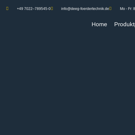
+49 7022–789545-0
info@deeg-foerdertechnik.de
Mo - Fr: 
Home
Produkt