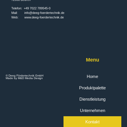
Telefon: +49 7022 789545-0
Mail:
info@deeg-foerdertechnik.de
Web: www.deeg-foerdertechnik.de
Menu
© Deeg Fördertechnik GmbH
Home
Made by M&D Media Design
Produktpalette
Dienstleistung
Unternehmen
Kontakt