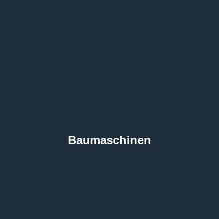
die entsprechenden Baumaschinen hierfür!
Baumaschinen
Erdbewegung gefällig? Gerne liefern wir Ihnen